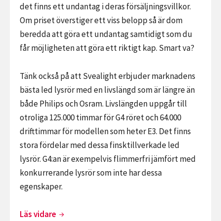
det finns ett undantag i deras försäljningsvillkor.
Om priset överstiger ett viss belopp så är dom
beredda att göra ett undantag samtidigt som du
får möjligheten att göra ett riktigt kap. Smart va?
Tänk också på att Svealight erbjuder marknadens
bästa led lysrör med en livslängd som är längre än
både Philips och Osram. Livslängden uppgår till
otroliga 125.000 timmar för G4 röret och 64.000
drifttimmar för modellen som heter E3. Det finns
stora fördelar med dessa finsktillverkade led
lysrör. G4:an är exempelvis flimmerfri jämfört med
konkurrerande lysrör som inte har dessa
egenskaper.
Handla
Läs vidare