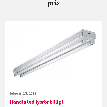
pris
Fortsätt
läsa
Handla
led
lysrör
billigt
Publicerat
februari 13, 2018
den
Handla led lysrör billigt