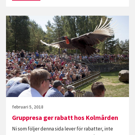
led
lysrör
Fortsätt
billigt
läsa
Gruppresa
ger
rabatt
hos
Kolmården
Publicerat
februari 5, 2018
den
Gruppresa ger rabatt hos Kolmården
Ni som följer denna sida lever för rabatter, inte